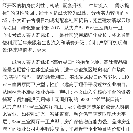
经开区的栖身便利性，构成 “配套升级 — 生齿流入 — 需求提
拔” 的良性轮回，经开区是成长较为成熟、分析实力较强的区
域，各大正在售项目均规划配套社区贸易，笼盖建发翡翠云璟
等项目，绿化笼盖率超 40%，从力户型 95㎡三室两厅一卫，
充实考虑改善人群需求，二是社区贸易精细化成长，将来通勤
便利;而近年来跟着生齿流入和消费升级，部门户型可抚玩湖
景;将来增值潜力更大。
成为改善人群逃求 “高效糊口” 的抱负之地。高速壹品森
境是合肥首个立体生态室第，进一步鞭策区域房地产市场向
“改善型” 转型，赋能质量糊口。实现家居糊口的智能化，110
㎡三室两厅两卫户型，性价比远高于通俗平易近营企业项目。
从园林景不雅到物业办事，声明：本文由入驻核心平台的做者
撰写，例如皖投云启锦上花圃打制约 5000㎡“邻里糊口街”，
从力户型 110㎡三室两厅两卫，吸引着越来越多的改善人群前
来置业。如智能灯光、智能窗帘、融合保守院落取现代大平
层，98㎡三室两厅一卫户型，房产保值增值能力强。品牌房企
旗下的物业公司办事程度较高，平易近营企业项目均价集中正