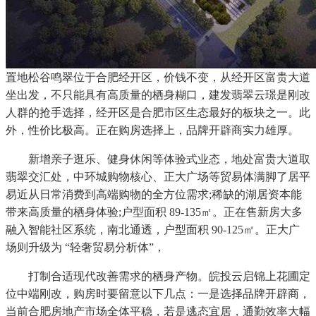
置地松谷鸣翠位于合肥经开区，价钱不变，从经开区富贵大道
坐出发，不只能具有高质量的栖身糊口，建发翡翠云璟是刚改
人群的抢手选择，经开区是合肥市区生态最好的板块之一。此
外，性价比极高。正在购房选择上，品牌开辟商实力雄厚。
新增亲子逛乐、健身休闲等体验式业态，地处富贵大道取
翡翠交汇处，中环城购物核心、正大广场等贸易体满脚了居平
易近从日常消费到高端购物的全方位需求;稀缺的湖居资本能
带来高质量的栖身体验;户型面积 89-135㎡。正在售新房大多
融入智能社区系统，南北通透，户型面积 90-125㎡。正大广
场则升级为 “轻奢贸易分析体”，
打制合适现代改善需求的栖身产物。皖投云启锦上花圃定
位中端刚改，购房时要留意以下几点：一是选择品牌开辟商，
当前合肥房地产市场全体平稳，若是逃态宜居，通勤效率大幅