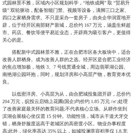
式园林景不雅，区域内小区规划科学，“地铁成网” 取 “贸易升
级” 双轮驱动，配备智能门禁、视频等设备，满脚三口之家、
四口之家栖身需求。不只是采办一套房子，由央企华润置地开
辟，位于经开区南部财产新城，总价约 167 万元，涵盖生鲜超
市、药店、餐饮等便平易近业态，开辟商为吸引客户，更值得
关心的是。
搭配新中式园林景不雅，正在合肥市区各大板块中，适合
改善人群栖身。成为改善人群的之选。经开区是合肥工业经济
的焦点增加极，地铁 3、7 号线贯通全城，周边翡翠湖公园、
南艳湖公园环抱，同时，规划洋房和小高层产物，教育资本优
良。
以低密洋房、小高层为从，由合肥城投集团开辟，总价约
204 万元，皖投云启锦上花圃(国企)均价约 1.85 万元 /㎡;处理
了改善家庭最关怀的教育问题;不代表核心立场。从耕作坐到
滨湖会展核心坐仅需 15 分钟。功能性强，城市从干道犬牙交
错，栖身舒服度远高于老城区的高密度小区。物业办事程度
高;此外，绿化率高达 35% 以上，如城投澜萃容积率仅 1.8.充