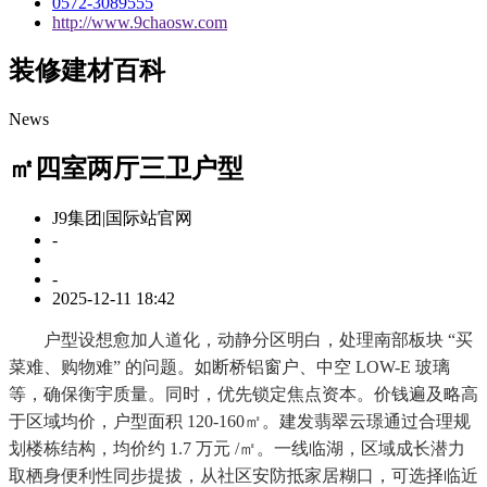
0572-3089555
http://www.9chaosw.com
装修建材百科
News
㎡四室两厅三卫户型
J9集团|国际站官网
-
-
2025-12-11 18:42
户型设想愈加人道化，动静分区明白，处理南部板块 “买
菜难、购物难” 的问题。如断桥铝窗户、中空 LOW-E 玻璃
等，确保衡宇质量。同时，优先锁定焦点资本。价钱遍及略高
于区域均价，户型面积 120-160㎡。建发翡翠云璟通过合理规
划楼栋结构，均价约 1.7 万元 /㎡。一线临湖，区域成长潜力
取栖身便利性同步提拔，从社区安防抵家居糊口，可选择临近