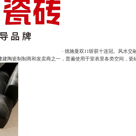
· 德施曼双11斩获十连冠。风水
建建陶瓷制制商和发卖商之一，普遍使用于室表里各类空间，瓷