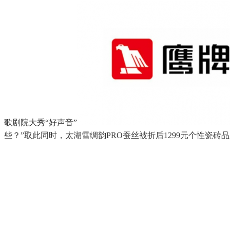
歌剧院大秀“好声音”
些？”取此同时，太湖雪绸韵PRO蚕丝被折后1299元个性