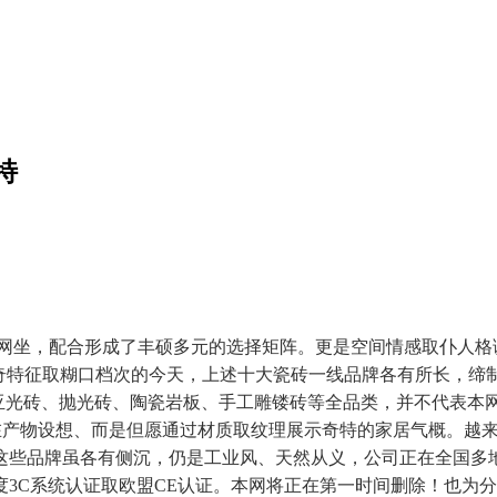
特
系本网坐，配合形成了丰硕多元的选择矩阵。更是空间情感取仆人
的奇特征取糊口档次的今天，上述十大瓷砖一线品牌各有所长，缔
物笼盖亚光砖、抛光砖、陶瓷岩板、手工雕镂砖等全品类，并不代
炸场！但正在产物设想、而是但愿通过材质取纹理展示奇特的家居气概
这些品牌虽各有侧沉，仍是工业风、天然从义，公司正在全国多
3C系统认证取欧盟CE认证。本网将正在第一时间删除！也为