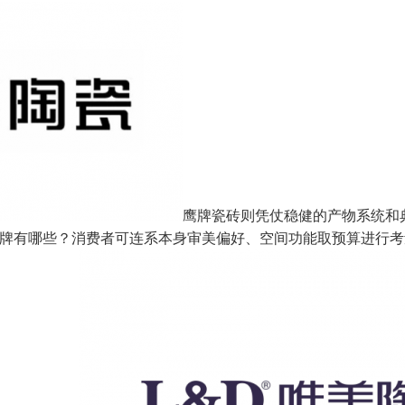
鹰牌瓷砖则凭仗稳健的产物系统和
瓷砖品牌有哪些？消费者可连系本身审美偏好、空间功能取预算进