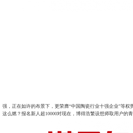
强，正在如许的布景下，更荣膺“中国陶瓷行业十强企业”等权
这么燃？报名新人超10000对现在，博得浩繁设想师取用户