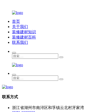
首页
关于我们
装修建材知识
装修建材百科
联系我们
联系方式
浙江省湖州市南浔区和孚镇云北村牙家湾