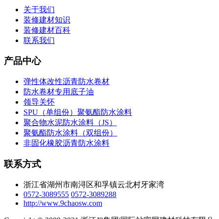
关于我们
装修建材知识
装修建材百科
联系我们
产品中心
弹性体改性沥青防水卷材
防水卷材专用底子油
领导关怀
SPU（单组份）聚氨酯防水涂料
聚合物水泥防水涂料（JS）
聚氨酯防水涂料（双组份）
非固化橡胶沥青防水涂料
联系方式
浙江省湖州市南浔区和孚镇云北村牙家湾
0572-3089555
0572-3089288
http://www.9chaosw.com