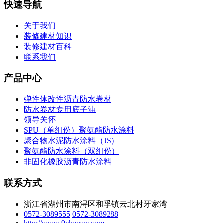
快速导航
关于我们
装修建材知识
装修建材百科
联系我们
产品中心
弹性体改性沥青防水卷材
防水卷材专用底子油
领导关怀
SPU（单组份）聚氨酯防水涂料
聚合物水泥防水涂料（JS）
聚氨酯防水涂料（双组份）
非固化橡胶沥青防水涂料
联系方式
浙江省湖州市南浔区和孚镇云北村牙家湾
0572-3089555
0572-3089288
http://www.9chaosw.com