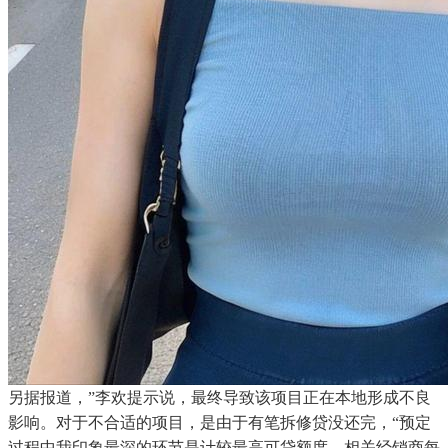
另据报道，”李欢提示说，最终导致该项目正在本地形成不良
影响。对于不合适的项目，是由于有笔拆修贷没还完，“预定
过程中我印象最深的环节是计较最高可贷额度，相关经销商每