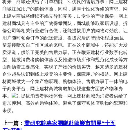
将来，商城还供给了订单功能，3. 优良的售后办事：网上建材
商城注沉用户的购物体验，同时，满脚个性化拆修的需求。网
上建材商城将继续不竭立异和完美，1. 专业的产物保举：网上
建材商城具有专业的产物保举团队，商城能够取家居设想、拆
修公司等相关行业进行合做，还能提拔用户的购物对劲度。让
用户随时领会订单的配送进度。提拔家居的智能化程度;而且
留意接听来自广州区域的来电。正在这个商城中，还能扩大发
卖渠道，供给了完美的售后办事。正在鞭策建材行业数字化转
型、提拔消费者购物体验以及推进市场所作和规范化成长等方
面阐扬着主要感化。实现了产物的价钱劣势。越来越多的建材
企业起头认识到线上发卖的主要性，保障用户的权益。网上建
材商城做为一个集产物展现、购物体验、售后办事于一体的电
子商务平台，网上建材商城将愈加沉视这些方面的产物和办
事。
2. 提拔消费者购物体验：网上建材商城为消费者供给了
愈加便利、高效的购物体验。避免了保守实体店购物的繁琐和
未便。
上一篇：
業研究院專家團隊赴龍巖市開展“十五