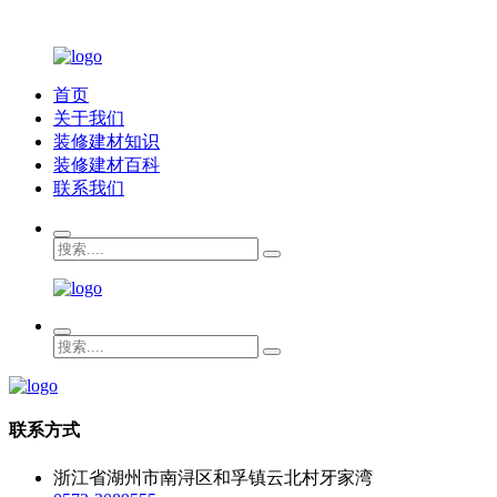
首页
关于我们
装修建材知识
装修建材百科
联系我们
联系方式
浙江省湖州市南浔区和孚镇云北村牙家湾