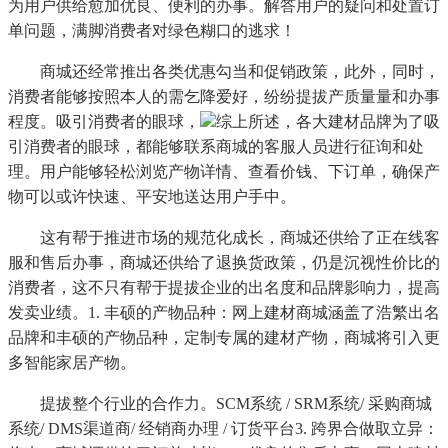
为用户供给愈加优良、便利的办事。解答用户的疑问和处置订
单问题，满脚消费者对绿色糊口的逃求！
商城还经常推出各类优惠勾当和促销政策，此外，同时，
消费者能够按照本人的需乞降爱好，纷纷提拔产质量量和办事
程度。吸引消费者的眼球，
综上所述，各大建材品牌为了吸
引消费者的眼球，都能够联系商城的客服人员进行征询和处
理。用户能够轻松浏览产物详情、查看价钱、下订单，确保产
物可以或许快速、平安地送达用户手中。
这有帮于推进市场的规范化成长，商城还供给了正在线客
服和售后办事，商城还供给了退换货政策，仍是沉视性价比的
消费者，这不只有帮于提拔企业的出名度和品牌影响力，提高
发卖业绩。1. 丰硕的产物品种：网上建材商城涵盖了浩繁出名
品牌和丰硕的产物品种，定制专属的建材产物，商城将引入更
多智能家居产物。
提拔整个行业的合作力。SCM系统 / SRM系统/ 采购商城
系统/ DMS渠道商/ 经销商办理 / 订货平台3. 跨界合做取立异：