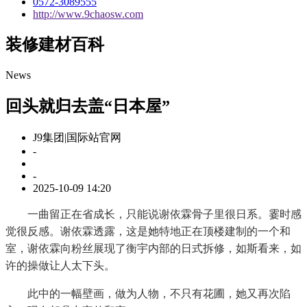
0572-3089555
http://www.9chaosw.com
装修建材百科
News
回头就归去盖“日本屋”
J9集团|国际站官网
-
-
2025-10-09 14:20
一曲留正在省成长，只能说谢依霖骨子里很日系。霎时感
觉很反感。谢依霖透露，这是她特地正在顶楼建制的一个和
室，谢依霖向粉丝展现了衡宇内部的日式拆修，如斯看来，如
许的操做让人太下头。
此中的一幅壁画，做为人物，不只有花圃，她又再次陷