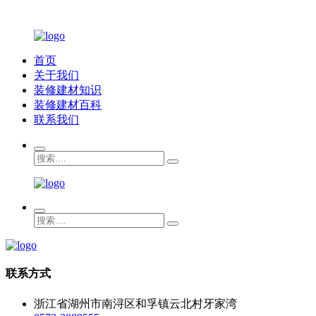
首页
关于我们
装修建材知识
装修建材百科
联系我们
联系方式
浙江省湖州市南浔区和孚镇云北村牙家湾