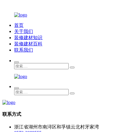
首页
关于我们
装修建材知识
装修建材百科
联系我们
联系方式
浙江省湖州市南浔区和孚镇云北村牙家湾