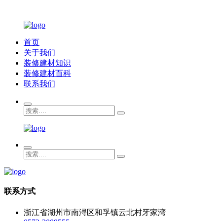
首页
关于我们
装修建材知识
装修建材百科
联系我们
联系方式
浙江省湖州市南浔区和孚镇云北村牙家湾