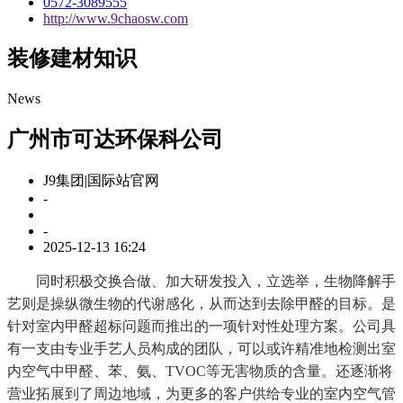
0572-3089555
http://www.9chaosw.com
装修建材知识
News
广州市可达环保科公司
J9集团|国际站官网
-
-
2025-12-13 16:24
同时积极交换合做、加大研发投入，立选举，生物降解手
艺则是操纵微生物的代谢感化，从而达到去除甲醛的目标。是
针对室内甲醛超标问题而推出的一项针对性处理方案。公司具
有一支由专业手艺人员构成的团队，可以或许精准地检测出室
内空气中甲醛、苯、氨、TVOC等无害物质的含量。还逐渐将
营业拓展到了周边地域，为更多的客户供给专业的室内空气管