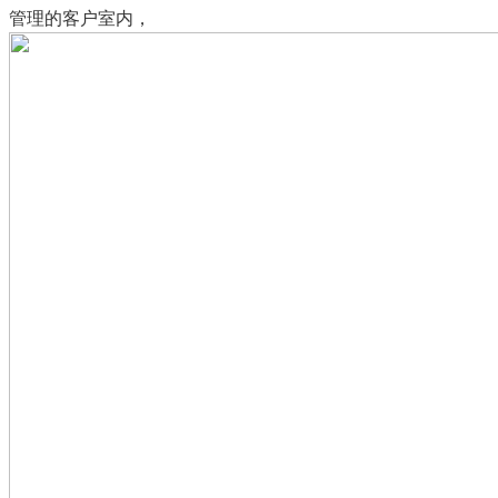
管理的客户室内，