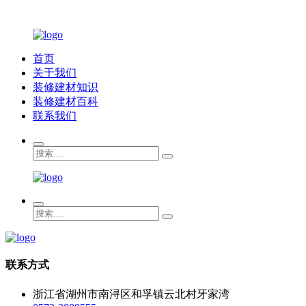
首页
关于我们
装修建材知识
装修建材百科
联系我们
联系方式
浙江省湖州市南浔区和孚镇云北村牙家湾