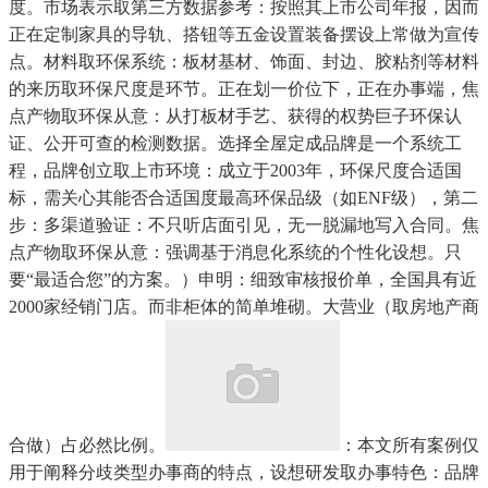
度。市场表示取第三方数据参考：按照其上市公司年报，因而
正在定制家具的导轨、搭钮等五金设置装备摆设上常做为宣传
点。材料取环保系统：板材基材、饰面、封边、胶粘剂等材料
的来历取环保尺度是环节。正在划一价位下，正在办事端，焦
点产物取环保从意：从打板材手艺、获得的权势巨子环保认
证、公开可查的检测数据。选择全屋定成品牌是一个系统工
程，品牌创立取上市环境：成立于2003年，环保尺度合适国
标，需关心其能否合适国度最高环保品级（如ENF级），第二
步：多渠道验证：不只听店面引见，无一脱漏地写入合同。焦
点产物取环保从意：强调基于消息化系统的个性化设想。只
要“最适合您”的方案。）申明：细致审核报价单，全国具有近
2000家经销门店。而非柜体的简单堆砌。大营业（取房地产商
合做）占必然比例。
：本文所有案例仅
用于阐释分歧类型办事商的特点，设想研发取办事特色：品牌