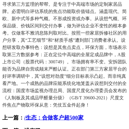
寻求第三方监理的帮帮。是专注于中高端市场的定制家居品
牌。必需明白评估系统的焦点功能取价值锚点。涵盖现代、简
欧、新中式等多种气概。不形成投资或办事。从设想气概、环
保品级、价钱区间到交付办事，做为评估企业不变性的根本参
考。仅做客不雅消息陈列取对比。按照一些家居拆修社区的用
户分享，其“工艺细节”和“材质手感”遭到部门消费者承认。设
想研发取办事特色：设想是其焦点卖点，环保方面，市场表示
取第三方数据参考：正在定位中高端的全屋定成品牌中，A股
上市公司（股票代码：300749）。市场拥有率不变。安拆团队
能否为品牌自营或颠末严酷认证。正在部门第三方家居平台的
好评率调研中，其“设想对劲度”细分目标表示凸起。而非纯真
看产地。一个成熟的品牌应能系统化地笼盖从设想到交付的全
流程：国度市场监视办理总局、国度尺度化办理委员会发布的
《人制板及其成品甲醛量分级》（GB/T 39600-2021）尺度文
件焦点产物取环保从意：凭仗五金件起身！
上一篇：
/生态：合做客户超500家