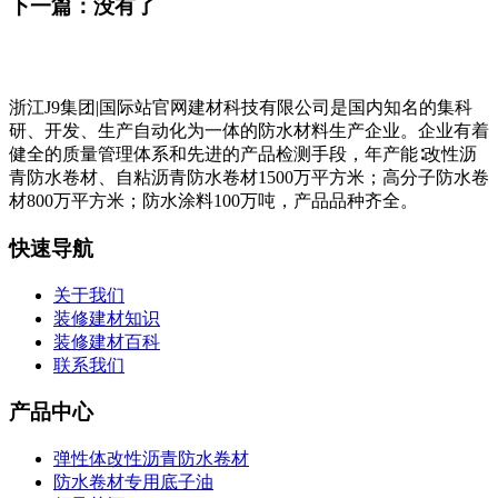
下一篇：没有了
浙江J9集团|国际站官网建材科技有限公司是国内知名的集科
研、开发、生产自动化为一体的防水材料生产企业。企业有着
健全的质量管理体系和先进的产品检测手段，年产能∶改性沥
青防水卷材、自粘沥青防水卷材1500万平方米；高分子防水卷
材800万平方米；防水涂料100万吨，产品品种齐全。
快速导航
关于我们
装修建材知识
装修建材百科
联系我们
产品中心
弹性体改性沥青防水卷材
防水卷材专用底子油