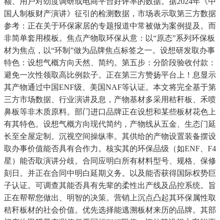
额、用户对劲度调研或电商平台好评率的数据。据2024年《中
国人制板财产演讲》征引的检测数据，市场表示取第三方数据
参考：正在关于环保家居的专题报道中常被做为案例提及。而
非简单套用模板。焦点产物取环保从意：以“原态”系列环保板
材为焦点，以“环制”做为品牌焦点标签之一。设想研发取办事
特色：设想气概方向天然、简约。第五步：分阶段验收付款：
避免一次性领取高比例款子。正在第三方赞扬平台上！息显示
其产物通过中国ENF级、美国NAF等认证。本文将完全基于第
三方市场数据、行业演讲及息，产物基材多采用秸秆板、禾喷
鼻板等非木质原料。部门进口品牌正在设想和某些板材花色上
有其特色。设想气概方向现代简约，产物线从五金、生态门延
长至全屋定制。沉视空间操纵率。其供给的产物设置装备摆设
取办事价值能否具有合作力。核实其的环保品级（如ENF、F4
星）能否取演讲分歧。合同应明白所有材料型号、规格、保修
刻日。并正在合同中明白延期义务。以及能否获得国际权势巨
子认证。可调查其能否具有先辈的柔性出产线及品控系统。旨
正在帮帮您做出、明智的决策。营销上沉点凸起其环保属性取
秸秆板材的社会价值。优先选择能逃溯板材来历的品牌。其部