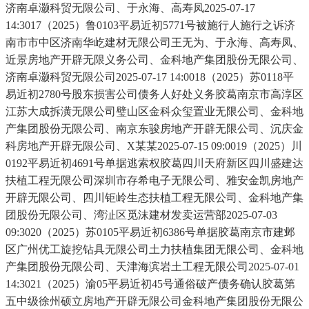
济南卓灏科贸无限公司、于永海、高寿凤2025-07-17
14:3017（2025）鲁0103平易近初5771号被施行人施行之诉济
南市市中区济南华屹建材无限公司王无为、于永海、高寿凤、
近景房地产开辟无限义务公司、金科地产集团股份无限公司、
济南卓灏科贸无限公司2025-07-17 14:0018（2025）苏0118平
易近初2780号股东损害公司债务人好处义务胶葛南京市高淳区
江苏大成拆潢无限公司璧山区金科众玺置业无限公司、金科地
产集团股份无限公司、南京东骏房地产开辟无限公司、沉庆金
科房地产开辟无限公司、X某某2025-07-15 09:0019（2025）川
0192平易近初4691号单据逃索权胶葛四川天府新区四川盛建达
扶植工程无限公司深圳市存希电子无限公司、雅安金凯房地产
开辟无限公司、四川钜岭生态扶植工程无限公司、金科地产集
团股份无限公司、湾沚区觅沫建材发卖运营部2025-07-03
09:3020（2025）苏0105平易近初6386号单据胶葛南京市建邺
区广州优工旋挖钻具无限公司土力扶植集团无限公司、金科地
产集团股份无限公司、天津海滨岩土工程无限公司2025-07-01
14:3021（2025）渝05平易近初45号通俗破产债务确认胶葛第
五中级徐州硕立房地产开辟无限公司金科地产集团股份无限公