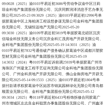
09:0028（2025）渝0103平易近初3686号劳动争议渝中区汪莉
琼金科地产集团股份无限公司、沉庆同辉润泽消息手艺办事无
限公司2025-05-23 09:3029（2025）渝0103平易近初12996号单
据胶葛渝中区上海柏涛工程设想参谋无限公司金科地产集团股
份无限公司、无锡恒远地产无限公司2025-05-20
09:3030（2025）渝0109平易近初5819号单据胶葛北碚区沉庆
信瑞金科技无限义务公司沉庆金科汇茂房地产开辟无限公司、
金科地产集团股份无限公司2025-05-19 14:3031（2025）渝
0103平易近初7832号通俗破产债务确认胶葛渝中区成都川塑胶
型材无限公司金科地产集团股份无限公司2025-05-19
14:3032（2024）粤0105平易近诉前调25939号单据胶葛广州市
海珠区广州凝龙工程手艺征询无限公司金科地产集团股份无限
公司、广州金科房地产开辟无限公司、佛山金御房地产开辟无
限公司2025-05-14 09:1533（2025）渝0103平易近初1804号单
据付款请求权胶葛渝中区姑苏市锦岚园林绿化无限公司青岛都
顺置业无限公司、金科地产集团股份无限公司2025-05-12
09:3034（2025）粤0118平易近初6433号粉饰拆修合同胶葛广
州市增城区左志良金科聪慧办事集团股份无限公司、广州鑫泽