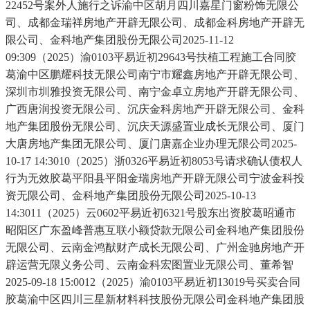
22452号案外人施行之诉渝中区胡月四川嘉星门窗粉饰无限公
司、成都金瑞祥房地产开辟无限公司、成都金科房地产开辟无
限公司、金科地产集团股份无限公司2025-11-12
09:309（2025）渝0103平易近初29643号扶植工程施工合同胶
葛渝中区鹏耀科技无限公司南宁市耀鑫房地产开辟无限公司、
深圳市圳雅投资无限公司、南宁金卓立房地产开辟无限公司、
广西唐润投资无限公司、沉庆金科房地产开辟无限公司、金科
地产集团股份无限公司、沉庆天源盛置业成长无限公司、厦门
大唐房地产集团无限公司、厦门唐嘉企业办理无限公司2025-
10-17 14:3010（2025）浙0326平易近初8053号请求确认债权人
行为无效胶葛平阳县平阳金瑞房地产开辟无限公司宁波金科投
资无限公司、金科地产集团股份无限公司2025-10-13
14:3011（2025）云0602平易近初6321号股东出资胶葛昭通市
昭阳区广东盈峰普惠互联小额贷款无限公司金科地产集团股份
无限公司、云南金鸿猷财产成长无限公司、广州金驰房地产开
辟运营无限义务公司、云南金科宏图置业无限公司、董希智
2025-09-18 15:0012（2025）渝0103平易近初13019号买卖合同
胶葛渝中区四川三星新材料科技股份无限公司金科地产集团股