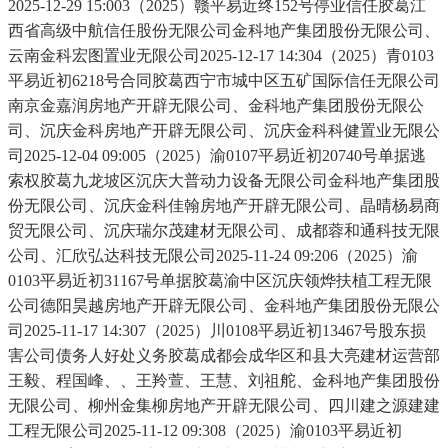
2025-12-29 15:003（2025）赣平易近终152号停业信任胶葛江
西省高级中航信任股份无限公司金科地产集团股份无限公司、
云南金科宏图置业无限公司2025-12-17 14:304（2025）青0103
平易近初6218号合同胶葛西宁市城中区五矿国际信任无限公司
南京金嘉润房地产开辟无限公司、金科地产集团股份无限公
司、沉庆金科房地产开辟无限公司、沉庆金科科健置业无限公
司2025-12-04 09:005（2025）渝0107平易近初20740号单据逃
索权胶葛九龙坡区沉庆大普动力设备无限公司金科地产集团股
份无限公司、沉庆金科佳翰房地产开辟无限公司、晶晴杨易商
贸无限公司、沉庆瑞尔茂建材无限公司、成都蓉和通科技无限
公司、汇欣弘达科技无限公司2025-11-24 09:206（2025）渝
0103平易近初31167号单据胶葛渝中区沉庆领烨扶植工程无限
公司德阳昊越房地产开辟无限公司、金科地产集团股份无限公
司2025-11-17 14:307（2025）川0108平易近初13467号股东损
害公司债务人好处义务胶葛成都会成华区和县大亮建材运营部
王毅、程国峰、、王羚萱、王慧、刘祖舵、金科地产集团股份
无限公司、柳州金集柳房地产开辟无限公司、四川建之源建建
工程无限公司2025-11-12 09:308（2025）渝0103平易近初