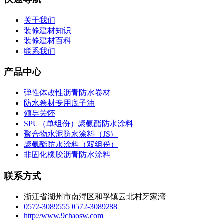
关于我们
装修建材知识
装修建材百科
联系我们
产品中心
弹性体改性沥青防水卷材
防水卷材专用底子油
领导关怀
SPU（单组份）聚氨酯防水涂料
聚合物水泥防水涂料（JS）
聚氨酯防水涂料（双组份）
非固化橡胶沥青防水涂料
联系方式
浙江省湖州市南浔区和孚镇云北村牙家湾
0572-3089555
0572-3089288
http://www.9chaosw.com