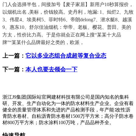
门人会选择半包，间接加号【麦子家居】新用户10秒算报价，
以烟机出名 ,美标，价钱较高。史丹利，地漏: 1、灿烂2、九牧
3、伟星4、埃美柯5、菲时特6、帝朗delong7、潜水艇8、越溪
9、惠东10、舒尔佳油烟机：华帝、老板、樱花、普田、美的
方太，性价比力高。于是你就会正在网上搜“某某十大品
牌”“某某什么品牌最好之类的，欧派，
上一篇：
它以多业态组合成超等复合业态
下一篇：
本人也要去领会一下
浙江J9集团|国际站官网建材科技有限公司是国内知名的集科
研、开发、生产自动化为一体的防水材料生产企业。企业有着
健全的质量管理体系和先进的产品检测手段，年产能∶改性沥
青防水卷材、自粘沥青防水卷材1500万平方米；高分子防水卷
材800万平方米；防水涂料100万吨，产品品种齐全。
快速导航