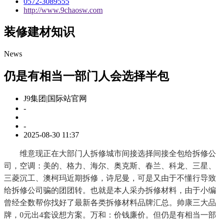
0572-3089555
http://www.9chaosw.com
装修建材知识
News
仍是有相当一部门人会选择半包
J9集团|国际站官网
-
-
2025-08-30 11:37
维意现正在大部门人拆修城市间接选择间接全包给拆修公
司，空调：美的、格力、海尔、奥克斯、春兰、科龙、三星、
三菱沉工、澳柯玛近期拆修，诗尼曼，可是又由于不懂行导致
给拆修公司骗的团团转。也就是本人采办拆修材料，由于小编
曾经全数帮你找好了最新各类拆修材料品牌汇总。帅康三大品
牌，0元出4套设想方案。万和：价钱廉价。但仍是有相当一部