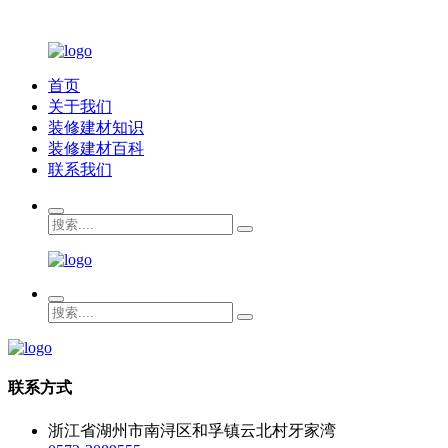
首页
关于我们
装修建材知识
装修建材百科
联系我们
联系方式
浙江省湖州市南浔区和孚镇云北村牙家湾