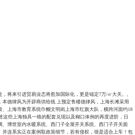
，将来引进贸易业态将愈加国际化，更是锚定7万/㎡大关。。
本德律风为开辟商供给线 上预定售楼德律风，上海长滩采用
、上海市教育系统巾帼文明岗上海市红旗大队，横跨河面约18
上述这些上海独具一格的配套兑现以及糊口体例的再度进阶，日
调、博世室内水暖系统、西门子全屋开关系统、西门子开关面
。并连系实正在案例取政策细节，若有侵权，很是适合上车！包