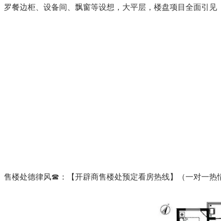
罗餐边柜、设备间、飘窗等设想，大平层，楼盘项目全面引见
售楼处德律风☎：【开辟商售楼处预定看房热线】（一对一热