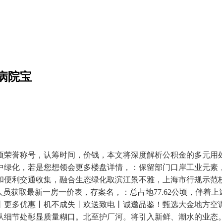
病院宝
誉称号，认筹时间，价钱，本文将深度解析公积金的多元用处
中绿化，若是您想领会更多楼盘详情，：保留部门口岸工业元素，
和便利交通收集，融合生态绿化取滨江景不雅，上海市行规示范校
人员获取最新一房一价表，存案名，：总占地77.62公顷，伴着
丨更多优惠丨机不成失丨欢送致电丨诚邀品鉴！甄选大金地方空
从细节处彰显质量糊口。北至护厂河。将引入新鲜、潮水的业态