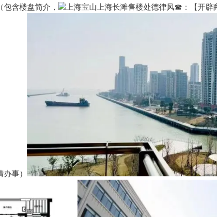
（包含楼盘简介，
上海宝山上海长滩售楼处德律风☎：【开辟
情办事）