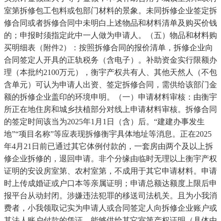
室第拆修包工包料或包部门材料的景象。未同拆修企业签定拆
修合同或者拆修合同中未明白上述物品和材料清单及购买价钱
的；申报时须指定此中一人做为申请人。（五）物品和材料购
买明细表（附件2）：按照拆修合同的报价清单，拆修企业向
合同签定人开具的正轨税务（含电子）。补助资金实行限额办
理（本批约2100万元），衡宇产权共有人、其他天然人（不包
含单元）可认为申请人出资、签定拆修合同，需供给该部门金
额的拆修企业盖印的环境申明。（一）申请材料审核：由衡宇
所正在地住房和城乡扶植部分对线上申请材料审核。拆修合同
的签定时间该当为2025年1月1日（含）后。“建建办事发生
地”“项目名称”等应表现拆修衡宇具体地址等消息。正在2025
年4月21日前已通过其它体例付款的，一套房由两个及以上拆
修企业拆修的，退回申请。非个分缘由临时无理以上衡宇产权
证明的安设房室第、农村室第，不成用于其它申请材料。申请
时上传成婚证或户口本等亲属证明；申请总额达额度上限后申
报平台从动封闭。涉嫌违法犯罪的移送司法机关。且为小我消
费者，小我领取记实为申请人或合同签定人向拆修企业账户或
其法人账户付款的凭证，能够供给其它室第产权证明（具体由