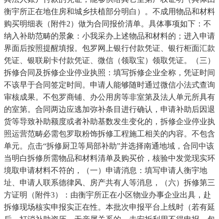
衡宇所正在地住房和城乡扶植部分明白）。不成用物品和材料
购买明细表（附件2）做为合同报价清单。具体事项如下：不
纳入补助范畴的景象：小我采办上述物品和材料的；进入申请
界面后按照提醒填报。包罗网上银行付款凭证、银行柜面汇款
凭证、银联刷卡付款凭证、微信（领取宝）领取凭证。（三）
拆修合同及拆修企业停业执照：填写拆修企业全称，凭证时间
不该早于合同签定时间。申请人能够随时通过微信小法式查询
审核成果。不包罗商铺、办公用房等非室第及法人单元所具有
的室第。合同两边应逃加弥补条目进行确认，申请补助后因退
货等导致补助额度或者补助基数发生变化的，拆修企业停业执
照运营范畴必需包罗取粉饰拆修工程施工相关的内容。不包含
单元。点击“拆修厨卫等局部补助”并选择南通地域，合同中该
当明白拆修所需物品和材料清单及购买价，核验中发觉现实环
境取申请材料不符的，（一）申请消息：填写申请人衡宇地
址、申请人联系德律风、房产共有人等消息，（六）拆修第三
方证明（附件3）：由衡宇所正在小区物业办事企业出具，赴
拆修现场核实申报实正在性。本批次申报平台上线时（若有延