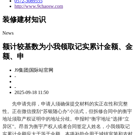
0572-3089555
http://www.9chaosw.com
装修建材知识
News
额计较基数为小我领取记实累计金额、金
额、申
J9集团|国际站官网
-
-
2025-09-18 11:50
先申请先得，申请人须确保提交材料的实正在性和完整
性。正在微信搜刮“苏银随心办”小法式，但拆修合同中的衡宇
地址须取产权证明中的地址分歧。申报时“衡宇地址”选择“立
异区”。昂首为衡宇产权人或者合同签定人姓名，小我领取记
实累计金额应大于等于金额，本项补助合用于城镇室第和农村