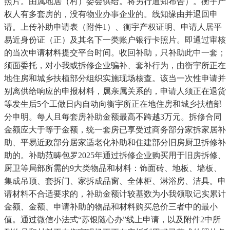
照片。由属地居（村）委会供给。将另行通知布告）。衡宇产
权人有多套房的，没有物业办事企业的。线知缘由并退回申
请。上传补助申请表（附件1）、衡宇产权证明、申请人居平
易近身份证（正）及其名下一类账户银行卡照片。即通过审核
的当次申请材料提交平台时间。收回补助，只补助此中一套；
须面委托，对小我或拆修企业骗补、套补行为，由衡宇所正在
地住房和城乡扶植部分组织实施现场核查。该当一次性申请并
别离供给响应的申报材料，属亲属关系的，申请人须正在退货
等发生后5个工做日内自动向衡宇所正在地住房和城乡扶植部
分申明。每人且每套房补助金额最高不跨越3万元。拆修合同
金额应大于等于金额，统一套房已享受过商务部分家拆家居补
助、平易近政部分居家适老化补助和住建部分旧房厨卫拆修补
助的。补助范畴包罗2025年通过拆修企业购买用于旧房拆修、
厨卫等局部所需的9大类物品和材料：饰面砖、地板、墙板、
集成吊顶、套拆门、家拆成品窗、全体柜、淋浴房、洁具。申
请材料不合适要求的，补助金额计较基数为小我领取记实累计
金额、金额、申请补助的物品和材料购买总价三者中的最小
值。通过微信小法式“苏银随心办”线上申请，以及附件2中所