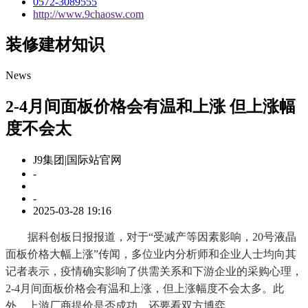
0572-3089555
http://www.9chaosw.com
装修建材知识
News
2-4月间面板价格会有温和上涨 但上涨幅
度不会太
J9集团|国际站官网
-
-
2025-03-28 19:16
据科创板日报报道，对于“受减产等因素影响，20号液晶
面板价格大幅上涨”传闻，多位业内分析师和企业人士均向其
记者表示，疫情确实影响了供需关系和下游企业的采购心理，
2-4月间面板价格会有温和上涨，但上涨幅度不会太多。此
外，上游厂商提价是否成功，还要看双方博弈。