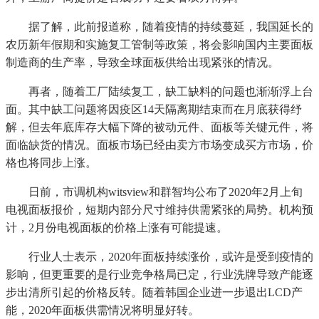
据了解，此前报道称，随着疫情的持续蔓延，我国延长的
农历新年假期和实施复工管制等政策，将会影响国内主要面板
制造商的生产率，导致全球面板供给出现紧张的情况。
再者，随着工厂陆续复工，缺工缺料的问题也渐渐浮上台
面。其中缺工问题将因疫区14天隔离期结束而在月底获得纾
解，但去年底库存大幅下降的被动元件、面板等关键元件，将
面临缺货的情况。面板市场已经由卖方市场变成买方市场，价
格也将同步上涨。
日前，市调机构witsview和群智均公布了2020年2月上旬
电视面板报价，短期内部分尺寸维持供需紧张的局势。机构预
计，2月份电视面板的价格上涨有可能提速。
行业人士表示，2020年面板持续涨价，或许是受到疫情的
影响，但更重要的是行业竞争格局已定，行业洗牌导致产能逐
步出清所引起的价格反转。随着韩国企业进一步退出LCD产
能，2020年面板供需情况将明显好转。